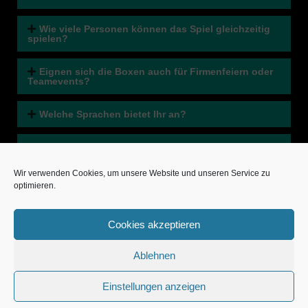
Wie viele Personen können das Spiel gleichzeitig
spielen?
Eignen sich die Boxen auch für Firmenfeiern oder
Teamevents?
Welche Sprachen bietet Ihr an?
Wie lange dauert das Spiel bzw. wie viel Zeit muss
eingeplant werden?
Wir verwenden Cookies, um unsere Website und unseren Service zu
optimieren.
Was kostet ein Spiel – für wie viele Personen?
Kann man Gutscheine kaufen?
Cookies akzeptieren
Ablehnen
Ab welchem Alter ist das Spiel empfohlen?
Einstellungen anzeigen